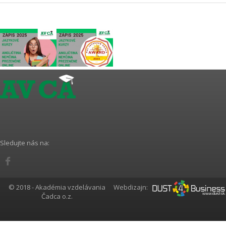
Sledujte nás na:
© 2018 - Akadémia vzdelávania
Webdizajn:
Čadca o.z.