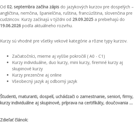
Od
02. septembra začína zápis
do jazykových kurzov pre dospelých –
angličtina, nemčina, španielčina, ruština, francúzština, slovenčina pre
cudzincov. Kurzy začínajú v týždni od
29.09.2025
a prebiehajú do
19.06.2026
podľa aktuálneho rozvrhu.
Kurzy sú vhodné pre všetky vekové kategórie a rôzne typy kurzov.
Začiatočníci, mierne aj vyššie pokročilí ( A0 - C1)
Kurzy individuálne, duo kurzy, mini kurzy, firemné kurzy aj
skupinové kurzy
Kurzy prezenčne aj online
Všeobecný jazyk aj odborný jazyk
Študenti, maturanti, dospelí, uchádzači o zamestnanie, seniori, firmy,
kurzy individuálne aj skupinové, príprava na certifikáty, doučovania ....
Zdieľať článok: